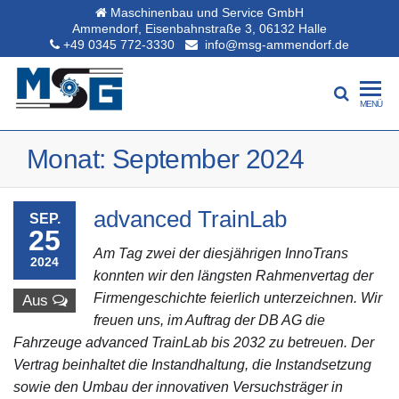
Maschinenbau und Service GmbH
Ammendorf, Eisenbahnstraße 3, 06132 Halle
+49 0345 772-3330
info@msg-ammendorf.de
MENÜ
Monat:
September 2024
advanced TrainLab
SEP.
25
Am Tag zwei der diesjährigen InnoTrans
2024
konnten wir den längsten Rahmenvertag der
Firmengeschichte feierlich unterzeichnen. Wir
Aus
freuen uns, im Auftrag der DB AG die
Fahrzeuge advanced TrainLab bis 2032 zu betreuen. Der
Vertrag beinhaltet die Instandhaltung, die Instandsetzung
sowie den Umbau der innovativen Versuchsträger in